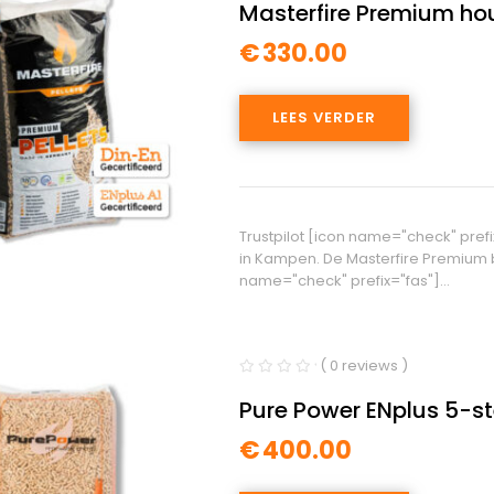
Masterfire Premium hout
€
330.00
LEES VERDER
Trustpilot [icon name="check" pref
in Kampen. De Masterfire Premium b
name="check" prefix="fas"]…
( 0 reviews )
Pure Power ENplus 5-st
€
400.00