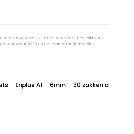
aaldhout houtpellets zijn met name zeer geschikt voor
n voor bouwjaar 2009 en een aantal merken welke
lets – Enplus A1 – 6mm – 30 zakken a