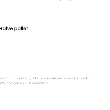
Halve pallet
” Loofhout - hardhout, is bruin van kleur en wordt gemaakt
80% loofhout en 20% naaldhout.…