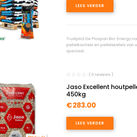
LEES VERDER
Trustpilot De Plospan Bio-Energy n
pelletkachels en pelletsketels va
speciaal…
( 0 reviews )
Jaso Excellent houtpel
450kg
€
283.00
LEES VERDER