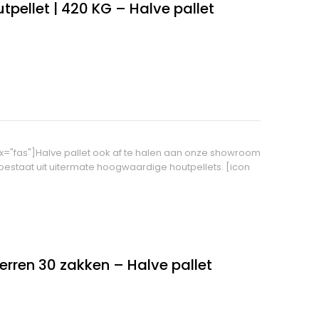
pellet | 420 KG – Halve pallet
ix="fas"]Halve pallet ook af te halen aan onze showroom
estaat uit uitermate hoogwaardige houtpellets. [icon
erren 30 zakken – Halve pallet