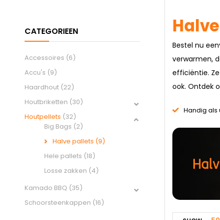
Halve
Bestel nu ee
Accessoires
(6)
verwarmen, da
Accu's
(9)
efficiëntie.
ook. Ontdek o
Haardhout
(22)
Houtbriketten
(30)
Handig als 
Houtpellets
(32)
Big Bags
(2)
Halve pallets
(9)
Hele pallets
(18)
Losse zakken
(4)
Kamado BBQ
(35)
Schoorsteenkappen
(16)