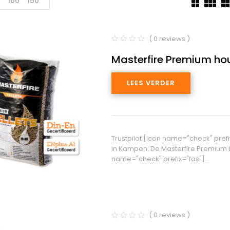
100
150
( 0 reviews )
Masterfire Premium hou
LEES VERDER
Trustpilot [icon name="check" pref
in Kampen. De Masterfire Premium b
name="check" prefix="fas"]…
( 0 reviews )