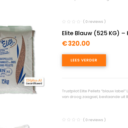
( 0 reviews )
Elite Blauw (525 KG) – 
€
320.00
LEES VERDER
Trustpilot Elite Pellets “blauw label
van droog zaagsel, bestaande uit 
( 0 reviews )