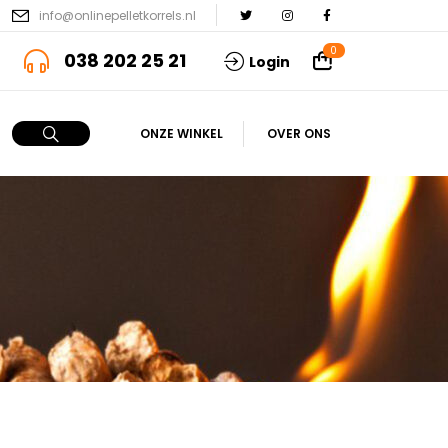
info@onlinepelletkorrels.nl
0
038 202 25 21
Login
ONZE WINKEL
OVER ONS