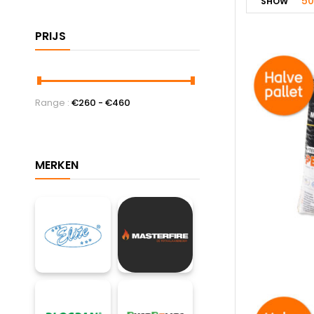
50
SHOW
Range :
€
260
- €
460