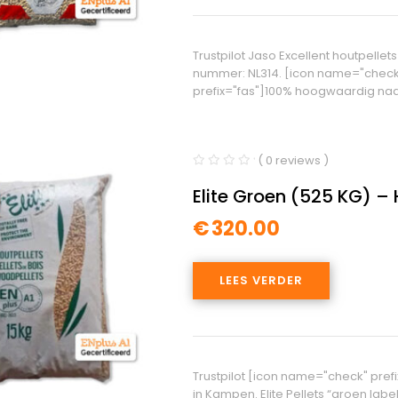
Trustpilot Jaso Excellent houtpellet
nummer: NL314. [icon name="check
prefix="fas"]100% hoogwaardig na
( 0 reviews )
Elite Groen (525 KG) – 
€
320.00
LEES VERDER
Trustpilot [icon name="check" pref
in Kampen. Elite Pellets “groen lab