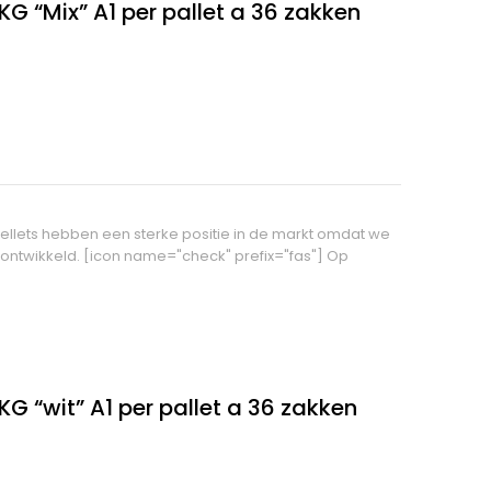
KG “Mix” A1 per pallet a 36 zakken
pellets hebben een sterke positie in de markt omdat we
 ontwikkeld. [icon name="check" prefix="fas"] Op
KG “wit” A1 per pallet a 36 zakken