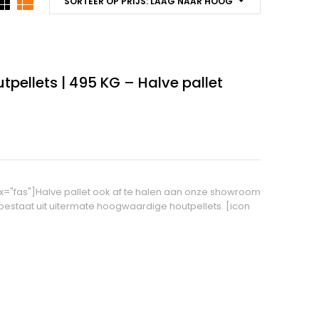
SORTEER OP PRIJS: LAAG NAAR HOOG
tpellets | 495 KG – Halve pallet
ix="fas"]Halve pallet ook af te halen aan onze showroom
estaat uit uitermate hoogwaardige houtpellets. [icon