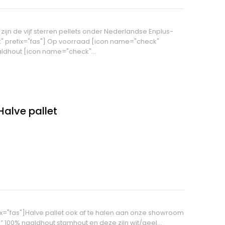
s zijn de vijf sterren pellets onder Nederlandse Enplus-
" prefix="fas"] Op voorraad [icon name="check"
aldhout [icon name="check"…
Halve pallet
ix="fas"]Halve pallet ook af te halen aan onze showroom
el” 100% naaldhout stamhout en deze zijn wit/geel…