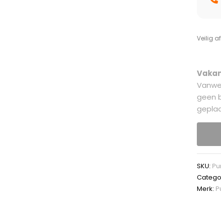
Veilig a
Vakan
Vanwe
geen b
geplaa
SKU:
Pu
Catego
Merk:
P