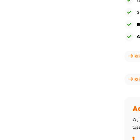
1
3
E
G
Kl
Kl
A
Wij
tus