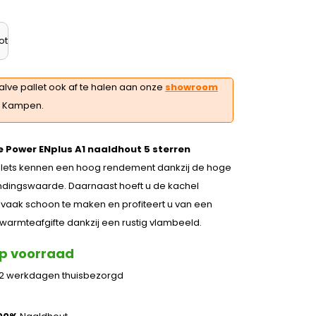
ot
alve pallet ook af te halen aan onze
showroom
n Kampen.
e Power ENplus A1 naaldhout 5 sterren
llets kennen een hoog rendement dankzij de hoge
ndingswaarde. Daarnaast hoeft u de kachel
vaak schoon te maken en profiteert u van een
armteafgifte dankzij een rustig vlambeeld.
p voorraad
 2 werkdagen thuisbezorgd