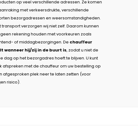
oducten op veel verschillende adressen. Ze komen
 aanraking met verkeersdrukte, verschillende
orten bezorgadressen en weersomstandigheden.
t transport verzorgen wij niet zelf. Daarom kunnen
j geen rekening houden met voorkeuren zoals
htend- of middagbezorgingen. De
chauffeur
lt wanneer hij/zij in de buurt is
, zodat u niet de
le dag op het bezorgadres hoeft te blijven. U kunt
k afspreken met de chauffeur om uw bestelling op
n afgesproken plek neer te laten zetten (voor
en risico).