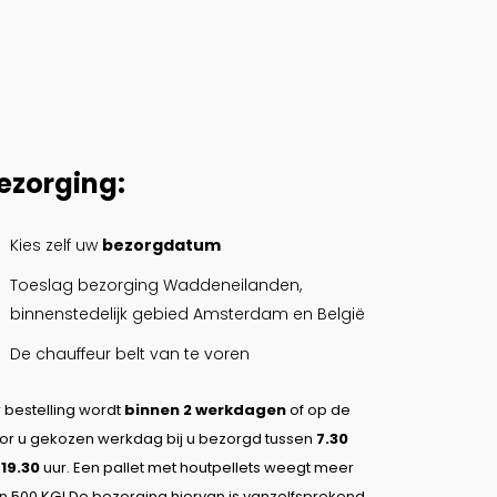
ezorging:
Kies zelf uw
bezorgdatum
Toeslag bezorging Waddeneilanden,
binnenstedelijk gebied Amsterdam en België
De chauffeur belt van te voren
 bestelling wordt
binnen 2 werkdagen
of op de
or u gekozen werkdag bij u bezorgd tussen
7.30
n
19.30
uur. Een pallet met houtpellets weegt meer
n 500 KG! De bezorging hiervan is vanzelfsprekend