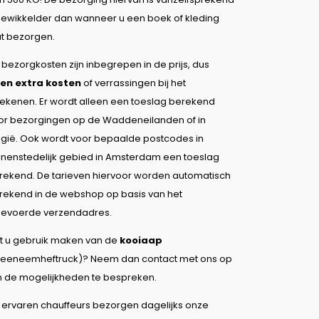
gewikkelder dan wanneer u een boek of kleding
at bezorgen.
 bezorgkosten zijn inbegrepen in de prijs, dus
en extra kosten
of verrassingen bij het
rekenen. Er wordt alleen een toeslag berekend
or bezorgingen op de Waddeneilanden of in
lgië. Ook wordt voor bepaalde postcodes in
nnenstedelijk gebied in Amsterdam een toeslag
rekend. De tarieven hiervoor worden automatisch
rekend in de webshop op basis van het
gevoerde verzendadres.
lt u gebruik maken van de
kooiaap
eeneemheftruck)? Neem dan contact met ons op
 de mogelijkheden te bespreken.
 ervaren chauffeurs bezorgen dagelijks onze