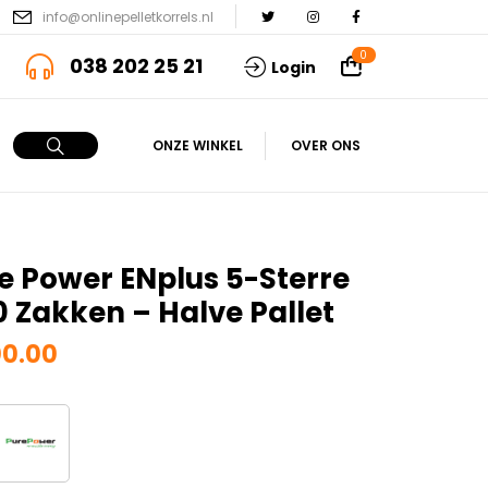
info@onlinepelletkorrels.nl
0
038 202 25 21
Login
ONZE WINKEL
OVER ONS
e Power ENplus 5-Sterre
0 Zakken – Halve Pallet
0.00