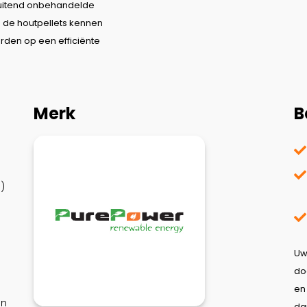
sluitend onbehandelde
 de houtpellets kennen
orden op een efficiënte
Merk
B
)
Uw
do
e
en
da