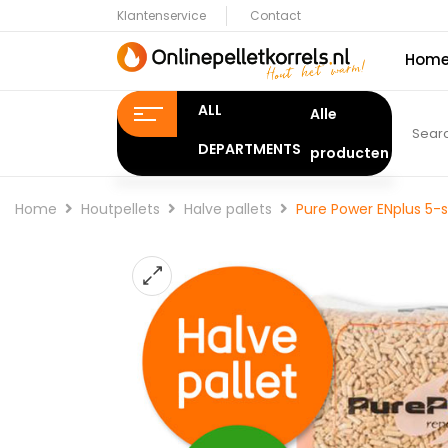
Klantenservice
Contact
Hom
ALL
DEPARTMENTS
Home
Houtpellets
Halve pallets
Pure Power ENplus 5-s