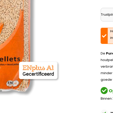
Trustpil
H
i
De
Pur
houtpe
verbra
minder 
goede w
O
Binnen