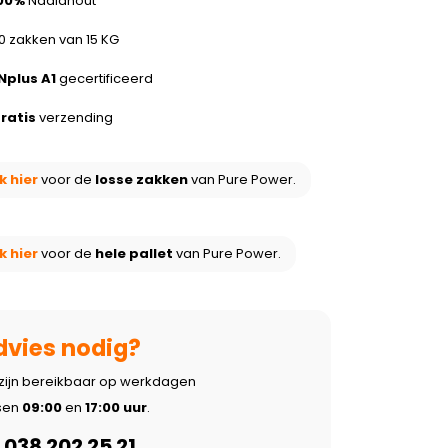
00%
Naaldhout
0 zakken van 15 KG
Nplus A1
gecertificeerd
ratis
verzending
ik hier
voor de
losse zakken
van Pure Power.
ik hier
voor de
hele pallet
van Pure Power.
dvies nodig?
 zijn bereikbaar op werkdagen
sen
09:00
en
17:00 uur
.
038 202 25 21