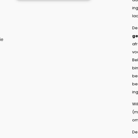
in
la
De
ge
ie
af
vo
Be
bi
be
be
in
Wi
(m
om
De