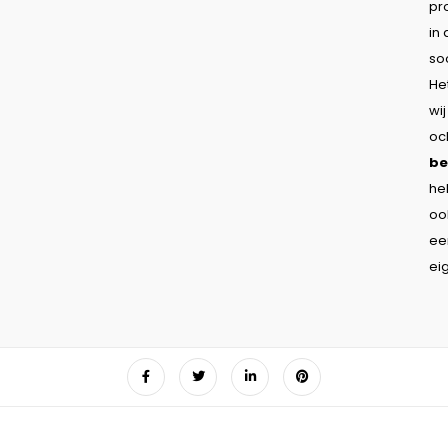
pr
in
so
He
wi
oc
be
he
oo
ee
eig