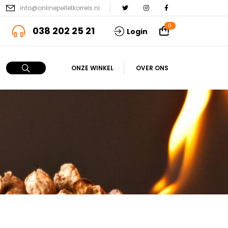
info@onlinepelletkorrels.nl
0
038 202 25 21
Login
ONZE WINKEL
OVER ONS