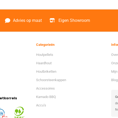
Advies op maat
Eigen Showroom
Categorieën
Info
Houtpellets
Over
Haardhout
Onze
Houtbriketten
Mijn
Schoorsteenkappen
Blog
Accessoires
Kamado BBQ
Gr
etkorrels
d
Accu’s
N