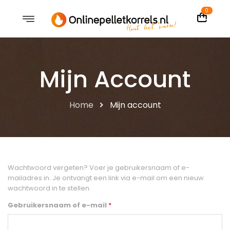
0
Mijn Account
Home
Mijn account
Wachtwoord vergeten? Voer je gebruikersnaam of e-
mailadres in. Je ontvangt een link via e-mail om een nieuw
wachtwoord in te stellen.
Gebruikersnaam of e-mail
*