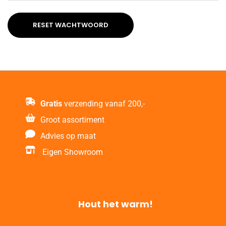
RESET WACHTWOORD
Gratis
verzending vanaf 200,-
Groot assortiment
Advies op maat
Eigen Showroom
Hout het warm!