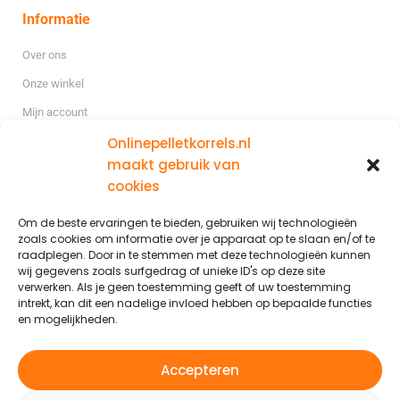
Informatie
Over ons
Onze winkel
Mijn account
Onlinepelletkorrels.nl
Blog
maakt gebruik van
cookies
Gratis levering
binnen Nederland m.u.v. de wadden eilanden
Levering buiten Nederland is mogelijk op aanvraag.
Om de beste ervaringen te bieden, gebruiken wij technologieën
zoals cookies om informatie over je apparaat op te slaan en/of te
raadplegen. Door in te stemmen met deze technologieën kunnen
wij gegevens zoals surfgedrag of unieke ID's op deze site
verwerken. Als je geen toestemming geeft of uw toestemming
intrekt, kan dit een nadelige invloed hebben op bepaalde functies
© 2026 – Onlinepelletkorrels.nl
en mogelijkheden.
Algemene voorwaarden
Cookies
Accepteren