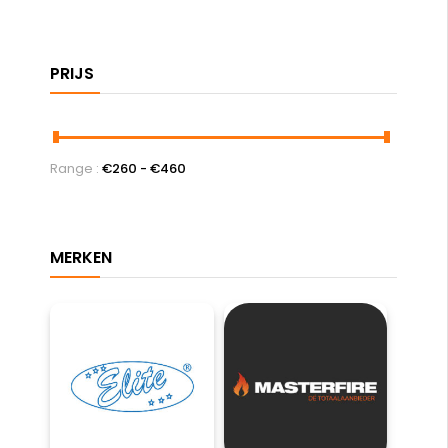
Range :
€
260
- €
460