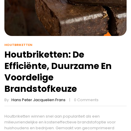
HOUTBRIKETTEN
Houtbriketten: De
Efficiënte, Duurzame En
Voordelige
Brandstofkeuze
By :
Hans Peter Jacquelien Frans
0
Comments
Houtbriketten winnen snel aan populariteit als een
milieuvriendelijke en kosteneffectieve brandstofoptie voor
huishoudens en bedrijven. Gemaakt van gecomprimeerd