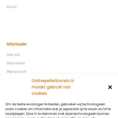
Accu’s
Informatie
Over ons
Onze winkel
Mijn account
Onlinepelletkorrels.nl
Blog
maakt gebruik van
cookies
Gratis levering
binnen Nederland m.u.v. de wadden eilanden
Levering buiten Nederland is mogelijk op aanvraag.
Om de beste ervaringen te bieden, gebruiken wij technologieën
zoals cookies om informatie over je apparaat op te slaan en/of te
raadplegen. Door in te stemmen met deze technologieën kunnen