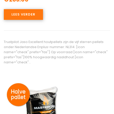
LEES VERDER
Trustpilot Jaso Excellent houtpellets zijn de vijf sterren pellets
onder Nederlandse Enplus-nummer: NL314. [icon
name="check" prefix="fas"] Op voorraad [icon name="check"
prefix="fas"]100% hoogwaardig naaldhout [icon
name="check"…