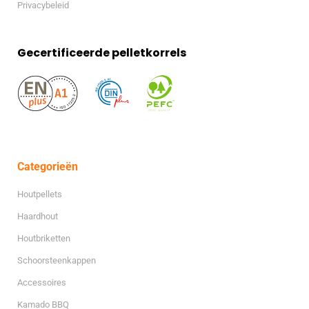
Privacybeleid
Gecertificeerde pelletkorrels
Categorieën
Houtpellets
Haardhout
Houtbriketten
Schoorsteenkappen
Accessoires
Kamado BBQ