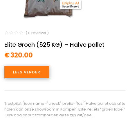
( 0 reviews )
Elite Groen (525 KG) – Halve pallet
€
320.00
LEES VERDER
Trustpilot [icon name="check" prefix="fas"]Halve pallet ook af te
halen aan onze showroom in Kampen. Elite Pellets “groen label”
100% naaldhout stamhout en deze zijn wit/geel…