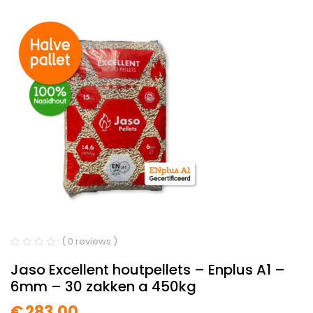
( 0 reviews )
Jaso Excellent houtpellets – Enplus A1 –
6mm – 30 zakken a 450kg
€
283.00