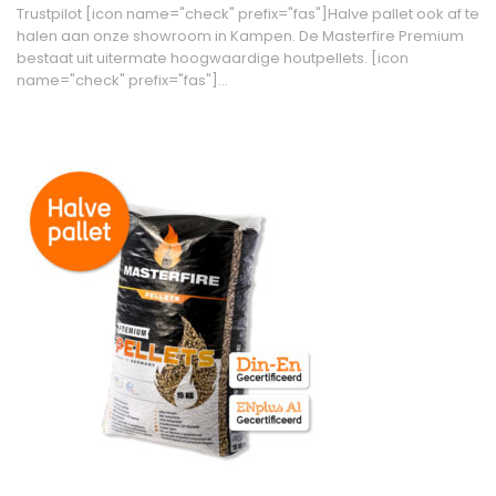
Trustpilot [icon name="check" prefix="fas"]Halve pallet ook af te
halen aan onze showroom in Kampen. De Masterfire Premium
bestaat uit uitermate hoogwaardige houtpellets. [icon
name="check" prefix="fas"]…