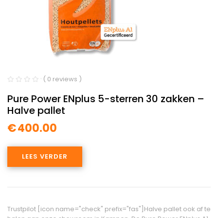
( 0 reviews )
Pure Power ENplus 5-sterren 30 zakken –
Halve pallet
€
400.00
LEES VERDER
Trustpilot [icon name="check" prefix="fas"]Halve pallet ook af te