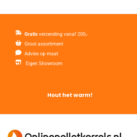
Gratis
verzending vanaf 200,-
Groot assortiment
Advies op maat
Eigen Showroom
Hout het warm!