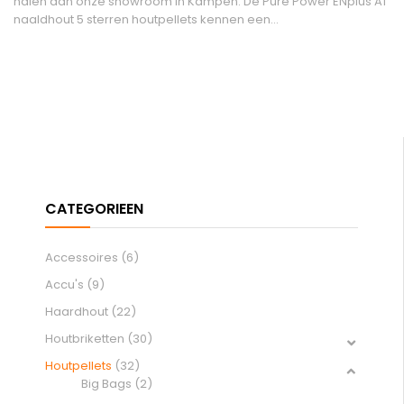
halen aan onze showroom in Kampen. De Pure Power ENplus A1
naaldhout 5 sterren houtpellets kennen een…
Accessoires
(6)
Accu's
(9)
Haardhout
(22)
Houtbriketten
(30)
Houtpellets
(32)
Big Bags
(2)