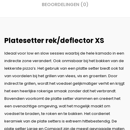
BEOORDELINGEN (0)
Platesetter rek/deflector XS
Ideaal voor low en slow sessies waarbij de hele kamado in een
indirecte zone verandert. Ook onmisbaar bij het bakken van de
lekkerste pizza’s. Het gebruik van een platte setter biedt ook tal
van voordelen bij het grillen van vlees, vis en groenten. Door
indirect te grillen, wordt het voedsel gelijkmatiger verhit en krijgt
het een heerlijke rokerige smaak zonder dat het verbrandt.
Bovendien voorkomt de platte setter vlammen en creëert het
een ovenachtige omgeving, wat het mogelijk maakt om
voedsel te braden, te roken en te bakken. Het cordieriet
keramiek van de plate setters is extreem hittebestendig. De
plate setter Large en Compact zijn de meest gevraagde maten.