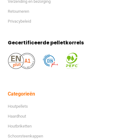
Verzending en bezorging
Retourneren
Privacybeleid
Gecertificeerde pelletkorrels
Categorieën
Houtpellets
Haardhout
Houtbriketten
Schoorsteenkappen