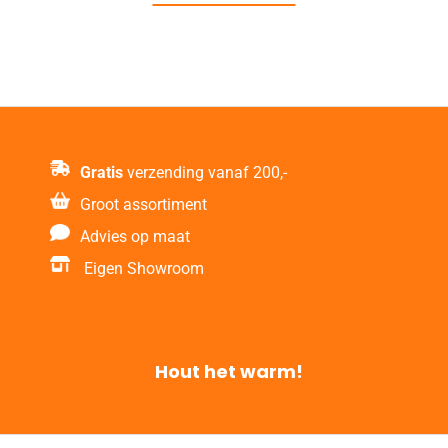
Gratis
verzending vanaf 200,-
Groot assortiment
Advies op maat
Eigen Showroom
Hout het warm!