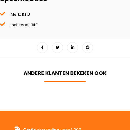
Merk:
KEIJ
Inch maat:
14″