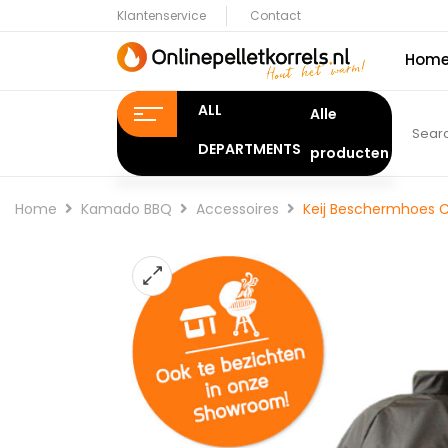
Klantenservice
Contact
Hom
ALL
DEPARTMENTS
Home
Kamado BBQ
Accessoires
Keij Beschermhoes