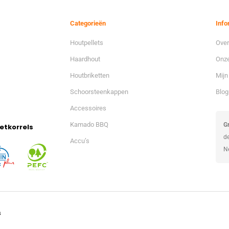
Categorieën
Info
Houtpellets
Over
Haardhout
Onze
Houtbriketten
Mijn
Schoorsteenkappen
Blog
Accessoires
Kamado BBQ
Gr
etkorrels
d
Accu’s
N
s