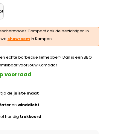
ot
eschermhoes
Compact
ook de bezichtigen in
nze
showroom
in Kampen.
 een echte barbecue liefhebber? Dan is een BBQ
nmisbaar voor jouw Kamado!
p voorraad
ltijd de
juiste maat
ater
en
winddicht
et handig
trekkoord