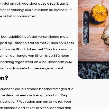
tof en vuil, waardoor deze direct klaar is
 hoes verlengt dus niet alleen de levensduur
te bij het schoonmaken.
 KamadoBBQ heeft vier verschillende maten
past op Kamado’s tot en met 25 inch en is zelfs
o. Voor de 18 inch tot en met 20 inch Kamado’s
cm en een lengte van 115 cm is de BBQ hoes
bescherming tegen weer en wind. Bescherm jouw
an jouw favoriete barbecue gerechten!
en?
ecuehoes die je Kamado beschermt tegen alle
steren in een kwaliteitsproduct van Keij
anschaffen? We raden aan om te kiezen voor
 erkende dealer kan je niet alleen voorzien