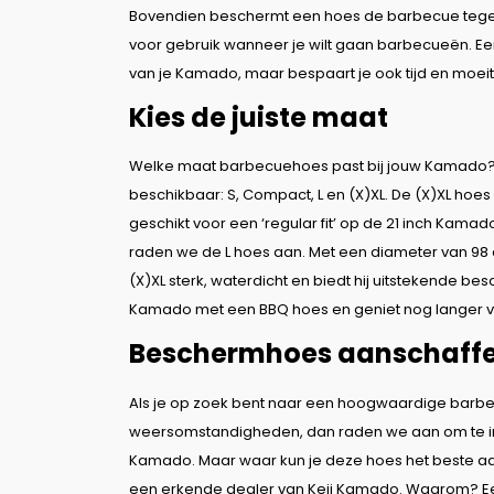
Bovendien beschermt een hoes de barbecue tegen s
voor gebruik wanneer je wilt gaan barbecueën. Een
van je Kamado, maar bespaart je ook tijd en moei
Kies de juiste maat
Welke maat barbecuehoes past bij jouw Kamado?
beschikbaar: S, Compact, L en (X)XL. De (X)XL hoes 
geschikt voor een ‘regular fit’ op de 21 inch Kamad
raden we de L hoes aan. Met een diameter van 98 
(X)XL sterk, waterdicht en biedt hij uitstekende 
Kamado met een BBQ hoes en geniet nog langer v
Beschermhoes aanschaff
Als je op zoek bent naar een hoogwaardige barb
weersomstandigheden, dan raden we aan om te inve
Kamado. Maar waar kun je deze hoes het beste a
een erkende dealer van Keij Kamado. Waarom? Een