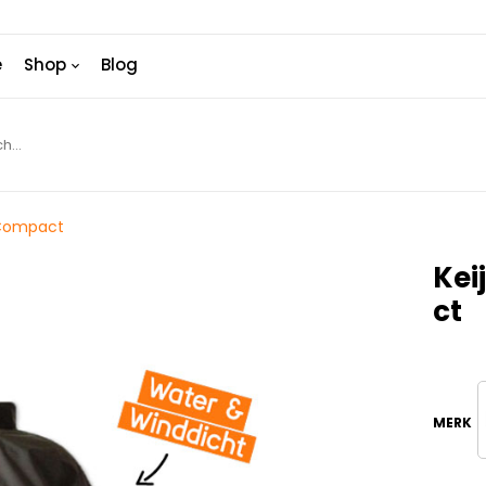
e
Shop
Blog
 Compact
Kei
Ct