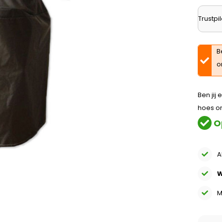
Trustpil
B
o
Ben jij
hoes o
O
A
W
M