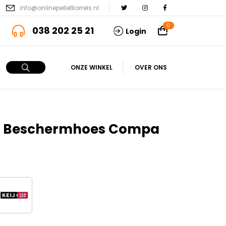
info@onlinepelletkorrels.nl
0
038 202 25 21
Login
ONZE WINKEL
OVER ONS
j Beschermhoes Compa