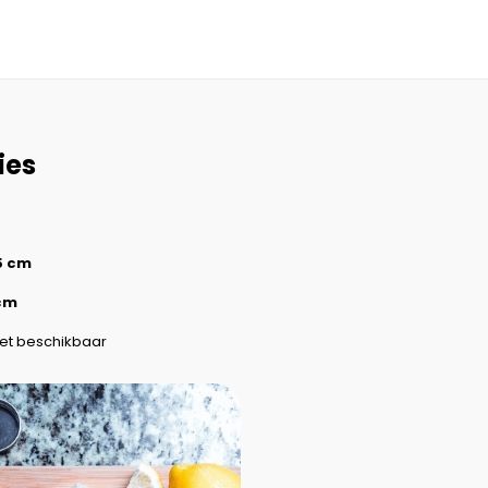
ies
5 cm
cm
set beschikbaar