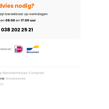
dvies nodig?
 zijn bereikbaar op werkdagen
sen
09:00
en
17:00 uur
.
038 202 25 21
frekenen:
ij-Beschermhoes-Compact
rie:
Accessoires
EIJ