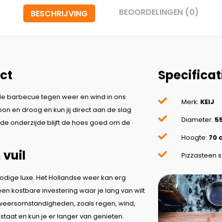
BEOORDELINGEN (0)
BESCHRIJVING
ct
Specificat
de barbecue tegen weer en wind in ons
Merk:
KEIJ
on en droog en kun jij direct aan de slag
Diameter:
5
n de onderzijde blijft de hoes goed om de
Hoogte:
70 
vuil
Pizzasteen 
dige luxe. Het Hollandse weer kan erg
n kostbare investering waar je lang van wilt
 weersomstandigheden, zoals regen, wind,
staat en kun je er langer van genieten.