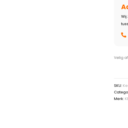
A
Wij
tus
Veilig a
SKU:
Ke
Catego
Merk:
K