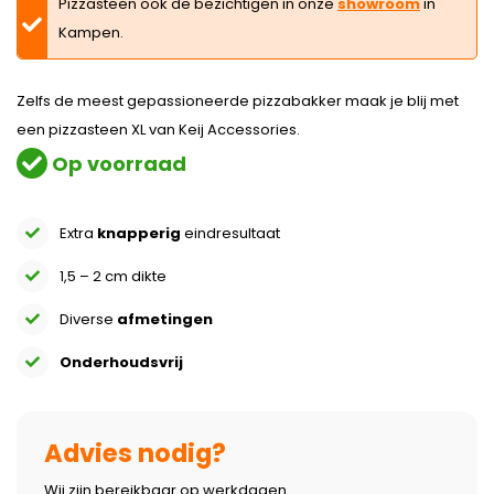
Pizzasteen ook de bezichtigen in onze
showroom
in
Kampen.
Zelfs de meest gepassioneerde pizzabakker maak je blij met
een pizzasteen XL van Keij Accessories.
Op voorraad
Extra
knapperig
eindresultaat
1,5 – 2 cm dikte
Diverse
afmetingen
Onderhoudsvrij
Advies nodig?
Wij zijn bereikbaar op werkdagen