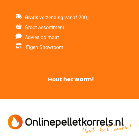
Gratis
verzending vanaf 200,-
Groot assortiment
Advies op maat
Eigen Showroom
Hout het warm!