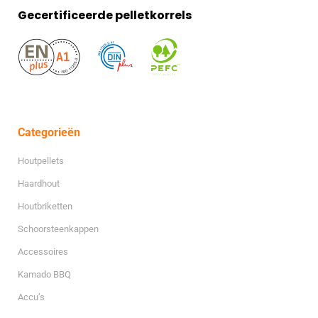
Gecertificeerde pelletkorrels
Categorieën
Houtpellets
Haardhout
Houtbriketten
Schoorsteenkappen
Accessoires
Kamado BBQ
Accu’s