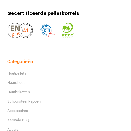
Gecertificeerde pelletkorrels
Categorieën
Houtpellets
Haardhout
Houtbriketten
Schoorsteenkappen
Accessoires
Kamado BBQ
Accu’s