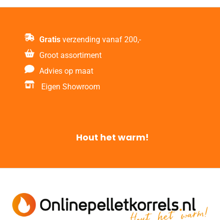
Gratis
verzending vanaf 200,-
Groot assortiment
Advies op maat
Eigen Showroom
Hout het warm!