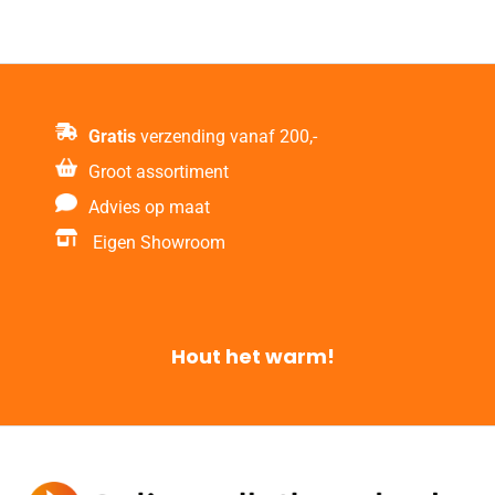
Gratis
verzending vanaf 200,-
Groot assortiment
Advies op maat
Eigen Showroom
Hout het warm!