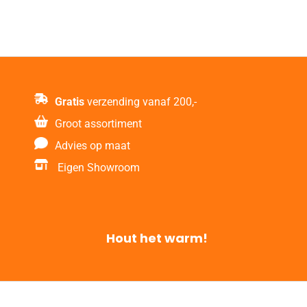
Gratis
verzending vanaf 200,-
Groot assortiment
Advies op maat
Eigen Showroom
Hout het warm!