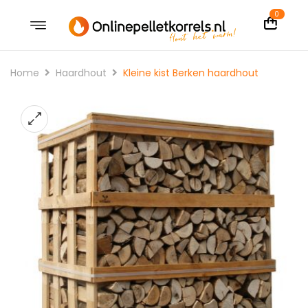
0
Home
Haardhout
Kleine kist Berken haardhout