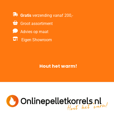
Gratis
verzending vanaf 200,-
Groot assortiment
Advies op maat
Eigen Showroom
Hout het warm!