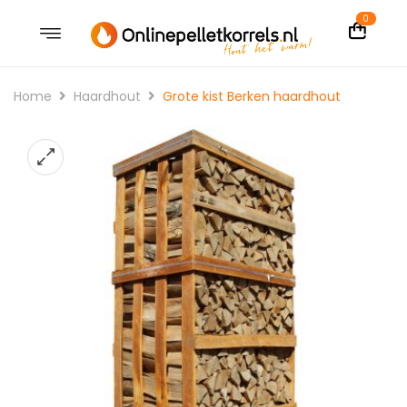
0
Home
Haardhout
Grote kist Berken haardhout