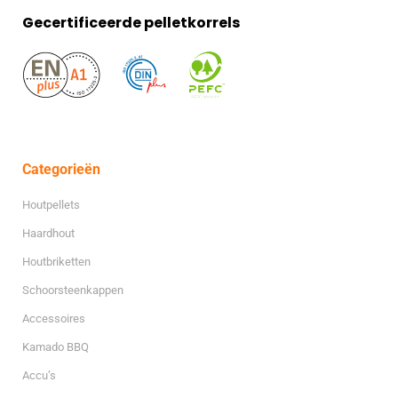
Gecertificeerde pelletkorrels
Categorieën
Houtpellets
Haardhout
Houtbriketten
Schoorsteenkappen
Accessoires
Kamado BBQ
Accu’s