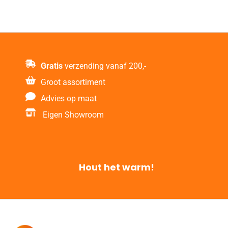
Gratis
verzending vanaf 200,-
Groot assortiment
Advies op maat
Eigen Showroom
Hout het warm!