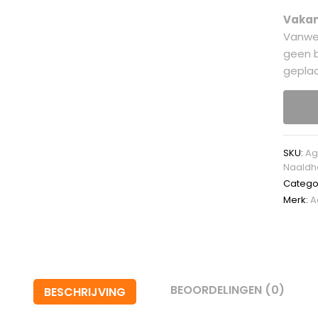
Vakan
Vanwe
geen b
geplaa
SKU:
Ag
Naaldh
Catego
Merk:
A
BEOORDELINGEN (0)
BESCHRIJVING