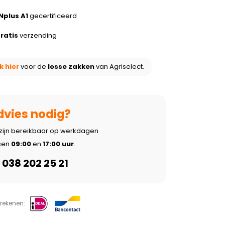
Nplus A1
gecertificeerd
ratis
verzending
ik hier
voor de
losse zakken
van Agriselect.
dvies nodig?
 zijn bereikbaar op werkdagen
sen
09:00
en
17:00 uur
.
038 202 25 21
frekenen: