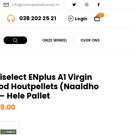
info@onlinepelletkorrels.nl
0
038 202 25 21
Login
ONZE WINKEL
OVER ONS
iselect ENplus A1 Virgin
d Houtpellets (naaldho
 – Hele Pallet
9.00