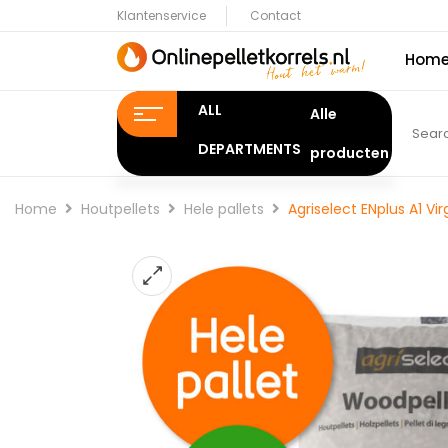
Klantenservice
Contact
Hom
ALL
DEPARTMENTS
Home
Houtpellets
Hele pallets
Agriselect ENplus A1 Vi