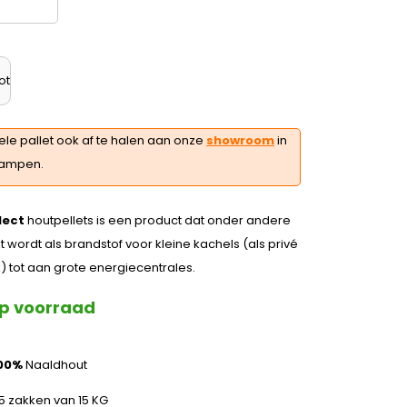
ot
ele pallet ook af te halen aan onze
showroom
in
ampen.
lect
houtpellets is een product dat onder andere
t wordt als brandstof voor kleine kachels (als privé
) tot aan grote energiecentrales.
p voorraad
00%
Naaldhout
5 zakken van 15 KG