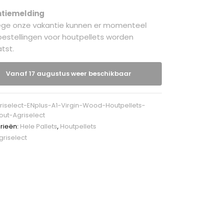
tiemelding
ge onze vakantie kunnen er momenteel
estellingen voor houtpellets worden
tst.
Vanaf 17 augustus weer beschikbaar
riselect-ENplus-A1-Virgin-Wood-Houtpellets-
out-Agriselect
rieën:
Hele Pallets
,
Houtpellets
griselect