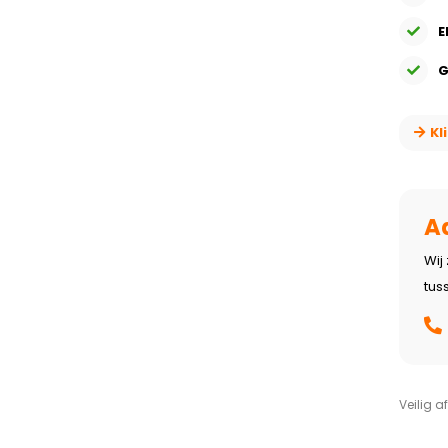
E
G
Kl
A
Wij
tus
Veilig a