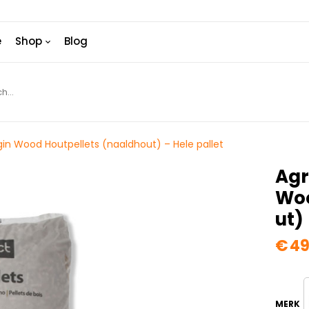
e
Shop
Blog
rgin Wood Houtpellets (naaldhout) – Hele pallet
Agr
Woo
Ut)
€
49