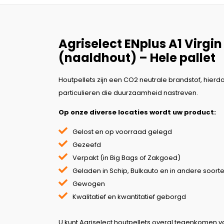
Agriselect ENplus A1 Virgi
(naaldhout) – Hele pallet
Houtpellets zijn een CO2 neutrale brandstof, hierdoor
particulieren die duurzaamheid nastreven.
Op onze diverse locaties wordt uw product:
Gelost en op voorraad gelegd
Gezeefd
Verpakt (in Big Bags of Zakgoed)
Geladen in Schip, Bulkauto en in andere soort
Gewogen
Kwalitatief en kwantitatief geborgd
U kunt Agriselect houtpellets overal tegenkomen v