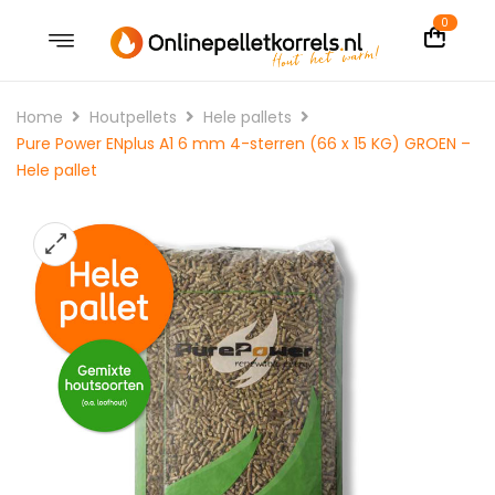
0
Home
Houtpellets
Hele pallets
Pure Power ENplus A1 6 mm 4-sterren (66 x 15 KG) GROEN –
Hele pallet