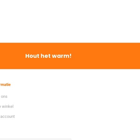
Hout het warm!
rmatie
 ons
 winkel
 account