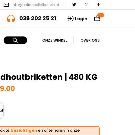
info@onlinepelletkorrels.nl
0
038 202 25 21
Login
ONZE WINKEL
OVER ONS
dhoutbriketten | 480 KG
9.00
ot
ok te
bezichtigen
en af te halen in onze