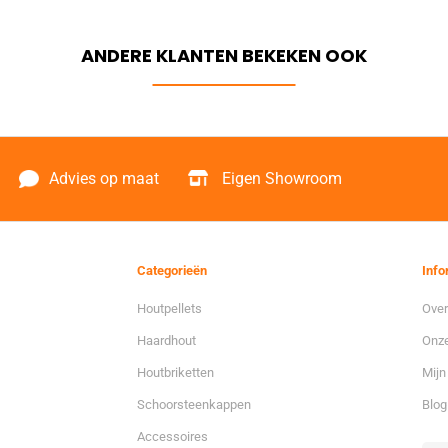
Advies op maat
Eigen Showroom
Categorieën
Info
Houtpellets
Over
Haardhout
Onze
Houtbriketten
Mijn
Schoorsteenkappen
Blog
Accessoires