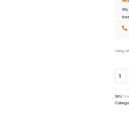
Wij
tus
Veilig a
SKU:
Ha
Catego