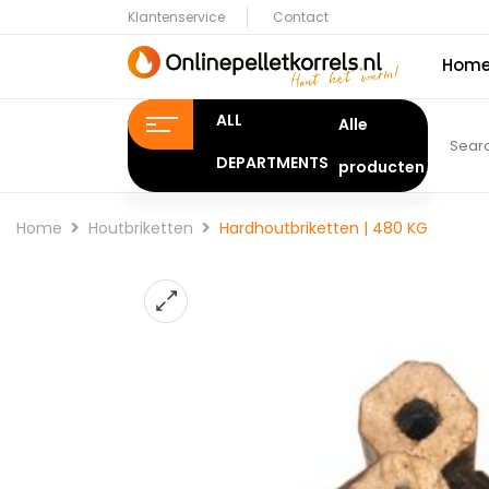
Klantenservice
Contact
Hom
ALL
DEPARTMENTS
Home
Houtbriketten
Hardhoutbriketten | 480 KG