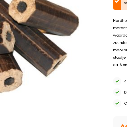
s
Hardhou
meranti
waardoo
zuurstof
mooi br
staafje
ca. 6 c
4
D
C
A