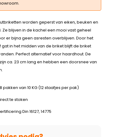
howroom.
tbriketten worden geperst van eiken, beuken en
. Ze blijven in de kachel een mooi vast geheel
r er bijna geen asresten overblijven. Door het
 gat in het midden van de briket blijft de briket
anden. Perfect alternatief voor haardhout. De
 zijn ca. 23 cm lang en hebben een doorsnee van
m.
8 pakken van 10 KG (12 staafjes per pak)
irect te stoken
ertificering Din 16127, 14775
dvies nodig?