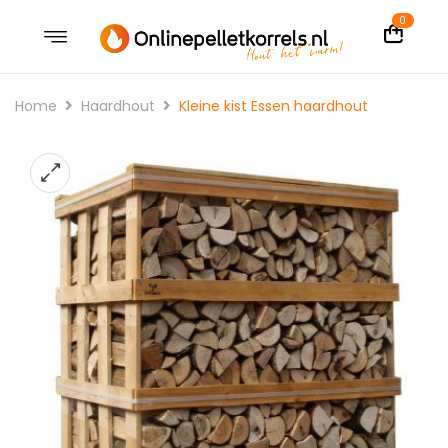
0
Home
Haardhout
Kleine kist Essen haardhout