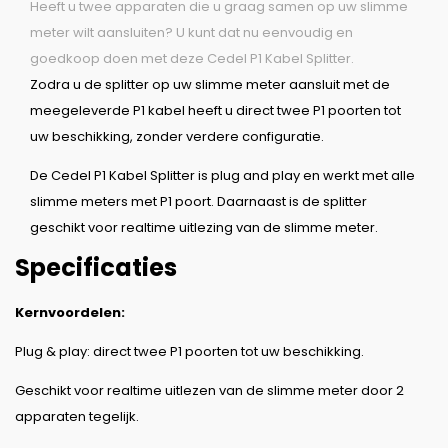
Heeft u twee apparaten die u graag samen op uw slimme
meter wilt aansluiten? U kunt dat nu eenvoudig en
goedkoop doen met deze Cedel P1 Kabel Splitter.
Zodra u de splitter op uw slimme meter aansluit met de
meegeleverde P1 kabel heeft u direct twee P1 poorten tot
uw beschikking, zonder verdere configuratie.
De Cedel P1 Kabel Splitter is plug and play en werkt met alle
slimme meters met P1 poort. Daarnaast is de splitter
geschikt voor realtime uitlezing van de slimme meter.
Specificaties
Kernvoordelen:
Plug & play: direct twee P1 poorten tot uw beschikking.
Geschikt voor realtime uitlezen van de slimme meter door 2
apparaten tegelijk.