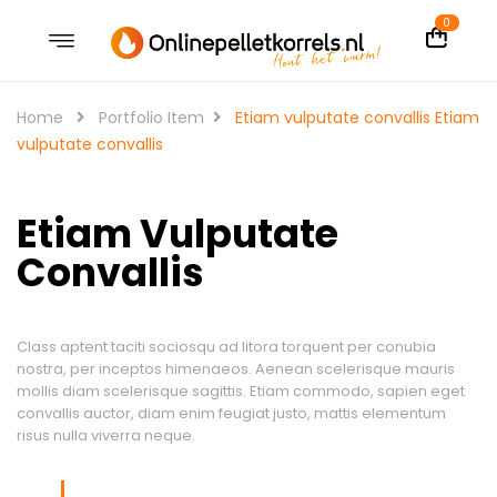
0
Home
Portfolio Item
Etiam vulputate convallis
Etiam
vulputate convallis
Etiam Vulputate
Convallis
Class aptent taciti sociosqu ad litora torquent per conubia
nostra, per inceptos himenaeos. Aenean scelerisque mauris
mollis diam scelerisque sagittis. Etiam commodo, sapien eget
convallis auctor, diam enim feugiat justo, mattis elementum
risus nulla viverra neque.