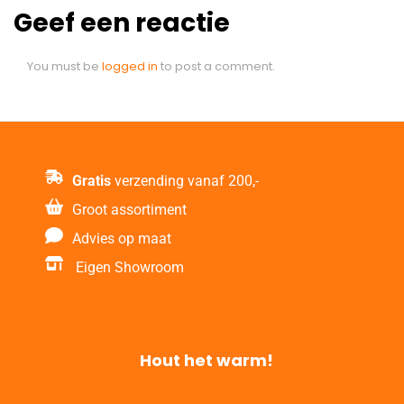
Geef een reactie
You must be
logged in
to post a comment.
Gratis
verzending vanaf 200,-
Groot assortiment
Advies op maat
Eigen Showroom
Hout het warm!