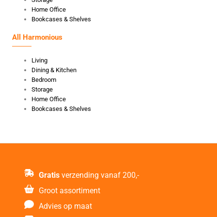
Home Office
Bookcases & Shelves
All Harmonious
Living
Dining & Kitchen
Bedroom
Storage
Home Office
Bookcases & Shelves
Gratis
verzending vanaf 200,-
Groot assortiment
Advies op maat