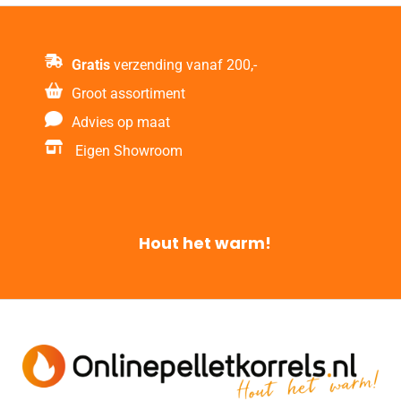
Gratis
verzending vanaf 200,-
Groot assortiment
Advies op maat
Eigen Showroom
Hout het warm!